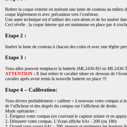
Retirer la coque externe en insérant une lame de couteau au milieu d
coque légèrement et avec précaution vers l’extérieur.
Une autre technique est d’utiliser des cure-dents et de les insérer da
Ceci révèle , la coque interne qui est maintenue en place par 4 croche
Etape 2 :
Insérer la lame de couteau à chacun des coins et avec une légère press
Etape 3 :
Vous allez pouvoir remplacer la batterie (ML2430-HJ ou ML2430-T
ATTENTION :
Il faut retirer le cavalier situer en dessous de l’écr
cavalier après avoir remis la nouvelle batterie en place !!!
Etape 4 – Calibration:
Vous devrez probablement « calibrer » à nouveau votre compas si les
de l’afficheur et des degrés du compas sur l’afficheur de droite.
Mode opératoire :
1. Éteignez votre compas (en couvrant le capteur solaire et en app
2. Démarrer votre compas. L’écran affiche bAt – 200 (ou 180)
3. Quand vous voyez bAt – 200, pressez et maintenez les boutons M