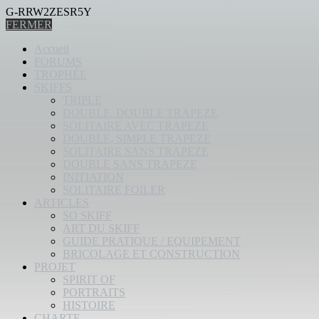
G-RRW2ZESR5Y
FERMER
Accueil
FORUMS
TROPHÉE
SKIFFS
TRIPLE
DOUBLE, DOUBLE TRAPEZE
SOLITAIRE AVEC TRAPEZE
DOUBLE, SIMPLE TRAPEZE
SOLITAIRE SANS TRAPEZE
DOUBLE SANS TRAPEZE
INITIATION
SOLITAIRE FOILER
ARTICLES
SO SKIFF
ART DU SKIFF
GUIDE PRATIQUE / EQUIPEMENT
BRICOLAGE ET CONSTRUCTION
PROJET
SPIRIT OF
PORTRAITS
HISTOIRE
CHARTE