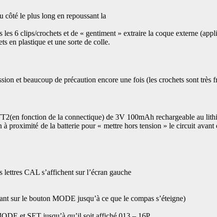
u côté le plus long en repoussant la
ns les 6 clips/crochets et de « gentiment » extraire la coque externe (ap
ts en plastique et une sorte de colle.
ion et beaucoup de précaution encore une fois (les crochets sont très fra
T2(en fonction de la connectique) de 3V 100mAh rechargeable au lith
an à proximité de la batterie pour « mettre hors tension » le circuit avant
 lettres CAL s’affichent sur l’écran gauche
uyant sur le bouton MODE jusqu’à ce que le compas s’éteigne)
ODE et SET jusqu’à qu’il soit affiché 013 – 16P