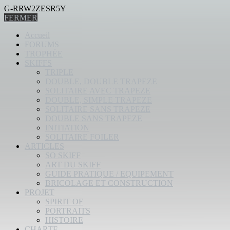
G-RRW2ZESR5Y
FERMER
Accueil
FORUMS
TROPHÉE
SKIFFS
TRIPLE
DOUBLE, DOUBLE TRAPEZE
SOLITAIRE AVEC TRAPEZE
DOUBLE, SIMPLE TRAPEZE
SOLITAIRE SANS TRAPEZE
DOUBLE SANS TRAPEZE
INITIATION
SOLITAIRE FOILER
ARTICLES
SO SKIFF
ART DU SKIFF
GUIDE PRATIQUE / EQUIPEMENT
BRICOLAGE ET CONSTRUCTION
PROJET
SPIRIT OF
PORTRAITS
HISTOIRE
CHARTE