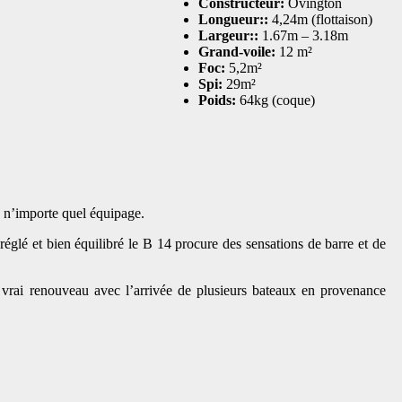
Constructeur:
Ovington
Longueur::
4,24m (flottaison)
Largeur::
1.67m – 3.18m
Grand-voile:
12 m²
Foc:
5,2m²
Spi:
29m²
Poids:
64kg (coque)
de n’importe quel équipage.
réglé et bien équilibré le B 14 procure des sensations de barre et de
n vrai renouveau avec l’arrivée de plusieurs bateaux en provenance