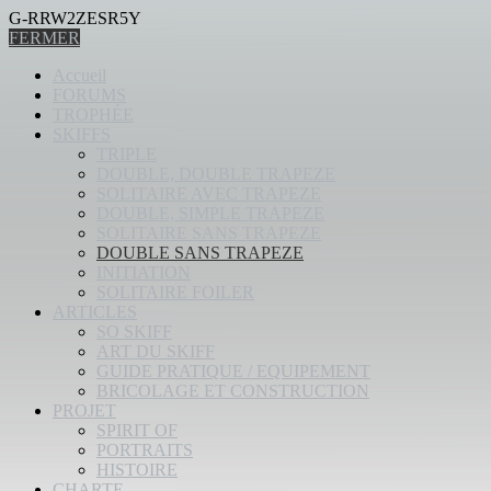
G-RRW2ZESR5Y
FERMER
Accueil
FORUMS
TROPHÉE
SKIFFS
TRIPLE
DOUBLE, DOUBLE TRAPEZE
SOLITAIRE AVEC TRAPEZE
DOUBLE, SIMPLE TRAPEZE
SOLITAIRE SANS TRAPEZE
DOUBLE SANS TRAPEZE
INITIATION
SOLITAIRE FOILER
ARTICLES
SO SKIFF
ART DU SKIFF
GUIDE PRATIQUE / EQUIPEMENT
BRICOLAGE ET CONSTRUCTION
PROJET
SPIRIT OF
PORTRAITS
HISTOIRE
CHARTE