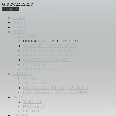
G-RRW2ZESR5Y
FERMER
Accueil
FORUMS
TROPHÉE
SKIFFS
TRIPLE
DOUBLE, DOUBLE TRAPEZE
SOLITAIRE AVEC TRAPEZE
DOUBLE, SIMPLE TRAPEZE
SOLITAIRE SANS TRAPEZE
DOUBLE SANS TRAPEZE
INITIATION
SOLITAIRE FOILER
ARTICLES
SO SKIFF
ART DU SKIFF
GUIDE PRATIQUE / EQUIPEMENT
BRICOLAGE ET CONSTRUCTION
PROJET
SPIRIT OF
PORTRAITS
HISTOIRE
CHARTE