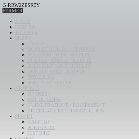
G-RRW2ZESR5Y
FERMER
Accueil
FORUMS
TROPHÉE
SKIFFS
TRIPLE
DOUBLE, DOUBLE TRAPEZE
SOLITAIRE AVEC TRAPEZE
DOUBLE, SIMPLE TRAPEZE
SOLITAIRE SANS TRAPEZE
DOUBLE SANS TRAPEZE
INITIATION
SOLITAIRE FOILER
ARTICLES
SO SKIFF
ART DU SKIFF
GUIDE PRATIQUE / EQUIPEMENT
BRICOLAGE ET CONSTRUCTION
PROJET
SPIRIT OF
PORTRAITS
HISTOIRE
CHARTE