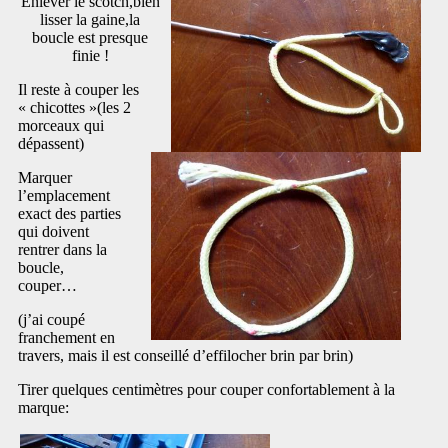
Enlever le scotch,bien
lisser la gaine,la
boucle est presque
finie !
Il reste à couper les
« chicottes »(les 2
morceaux qui
dépassent)
Marquer
l’emplacement
exact des parties
qui doivent
rentrer dans la
boucle,
couper…
(j’ai coupé
franchement en
travers, mais il est conseillé d’effilocher brin par brin)
Tirer quelques centimètres pour couper confortablement à la
marque: