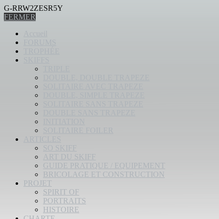
G-RRW2ZESR5Y
FERMER
Accueil
FORUMS
TROPHÉE
SKIFFS
TRIPLE
DOUBLE, DOUBLE TRAPEZE
SOLITAIRE AVEC TRAPEZE
DOUBLE, SIMPLE TRAPEZE
SOLITAIRE SANS TRAPEZE
DOUBLE SANS TRAPEZE
INITIATION
SOLITAIRE FOILER
ARTICLES
SO SKIFF
ART DU SKIFF
GUIDE PRATIQUE / EQUIPEMENT
BRICOLAGE ET CONSTRUCTION
PROJET
SPIRIT OF
PORTRAITS
HISTOIRE
CHARTE