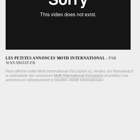
LES PETITES ANNONCES MOTH INTERNATIONAL -
PAR
WANABOAT.FR
Pour afficher votre Moth International d'occasion ici, rendez sur Wanaboat.fr
le spécialiste des annonces
Moth International d'occasion
et publiez une
annonce en sélectionnant le modèle «Moth International».