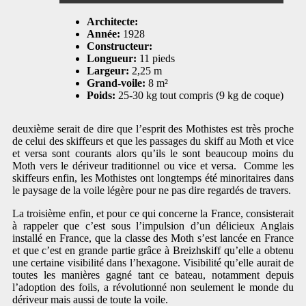
Architecte:
Année:
1928
Constructeur:
Longueur:
11 pieds
Largeur:
2,25 m
Grand-voile:
8 m²
Poids:
25-30 kg tout compris (9 kg de coque)
deuxième serait de dire que l’esprit des Mothistes est très proche
de celui des skiffeurs et que les passages du skiff au Moth et vice
et versa sont courants alors qu’ils le sont beaucoup moins du
Moth vers le dériveur traditionnel ou vice et versa. Comme les
skiffeurs enfin, les Mothistes ont longtemps été minoritaires dans
le paysage de la voile légère pour ne pas dire regardés de travers.
La troisième enfin, et pour ce qui concerne la France, consisterait
à rappeler que c’est sous l’impulsion d’un délicieux Anglais
installé en France, que la classe des Moth s’est lancée en France
et que c’est en grande partie grâce à Breizhskiff qu’elle a obtenu
une certaine visibilité dans l’hexagone. Visibilité qu’elle aurait de
toutes les manières gagné tant ce bateau, notamment depuis
l’adoption des foils, a révolutionné non seulement le monde du
dériveur mais aussi de toute la voile.