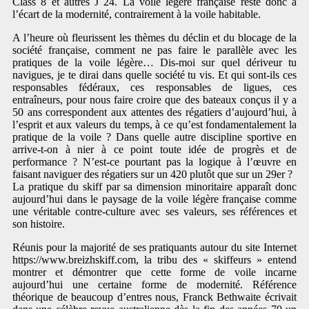
Class 8 et autres J 24. La voile légère française reste donc à
l’écart de la modernité, contrairement à la voile habitable.
A l’heure où fleurissent les thèmes du déclin et du blocage de la
société française, comment ne pas faire le parallèle avec les
pratiques de la voile légère… Dis-moi sur quel dériveur tu
navigues, je te dirai dans quelle société tu vis. Et qui sont-ils ces
responsables fédéraux, ces responsables de ligues, ces
entraîneurs, pour nous faire croire que des bateaux conçus il y a
50 ans correspondent aux attentes des régatiers d’aujourd’hui, à
l’esprit et aux valeurs du temps, à ce qu’est fondamentalement la
pratique de la voile ? Dans quelle autre discipline sportive en
arrive-t-on à nier à ce point toute idée de progrès et de
performance ? N’est-ce pourtant pas la logique à l’œuvre en
faisant naviguer des régatiers sur un 420 plutôt que sur un 29er ?
La pratique du skiff par sa dimension minoritaire apparaît donc
aujourd’hui dans le paysage de la voile légère française comme
une véritable contre-culture avec ses valeurs, ses références et
son histoire.
Réunis pour la majorité de ses pratiquants autour du site Internet
https://www.breizhskiff.com, la tribu des « skiffeurs » entend
montrer et démontrer que cette forme de voile incarne
aujourd’hui une certaine forme de modernité. Référence
théorique de beaucoup d’entres nous, Franck Bethwaite écrivait