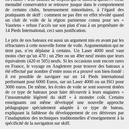
mentalité conservatrice se retrouve jusque dans le comportement
de certains clubs, heureusement minoritaires, à l’égard des
pratiquants de skiff : comment ne pas être en effet révolté quand
un club de voile de la région parisienne connu pour ses «
Vauriens » refuse l’accès sur son plan d’eau à un propriétaire de
14 Pieds International, ceci sans justification.
Le prix de nos bateaux est aussi un argument mis en avant par les
réfractaires à cette nouvelle forme de voile. Argumentation qui ne
tient pas, n’en déplaise à certains. Un Laser 4000 neuf vaut
moins cher qu’un 470 ; un 29er ou un 49er neuf moins que leurs
équivalents (420 et 505) neufs. Si les occasions sont encore rares
en France, le voyage en Angleterre pour trouver des bateaux a
été effectué par nombre d’entre nous et a prouvé son bien-fondé :
il est possible de naviguer sur un 14 Pieds international
performant pour 6000 Euros, sur un Laser 4000 ou un ISO pour
3000 euros. De même, les écoles de voile se sont souvent dotées
de ce type de bateaux pour faire découvrir à leurs stagiaires «
l’insoutenable légèreté du skiff » à moindre coût. Certains
enseignants ont même développé une nouvelle approche
pédagogique spécialement adaptée à ce type de bateau,
expliquant la faiblesse du développement de ces dériveurs par
l’inadaptation des techniques traditionnelles d’enseignement à la
spécificité de la navigation sur skiff.