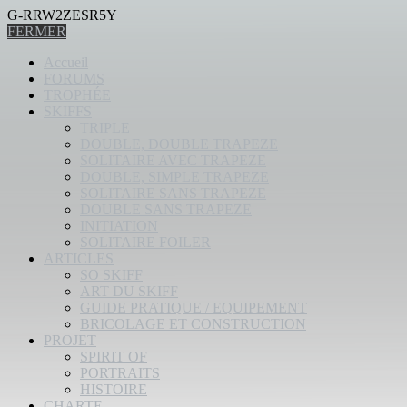
G-RRW2ZESR5Y
FERMER
Accueil
FORUMS
TROPHÉE
SKIFFS
TRIPLE
DOUBLE, DOUBLE TRAPEZE
SOLITAIRE AVEC TRAPEZE
DOUBLE, SIMPLE TRAPEZE
SOLITAIRE SANS TRAPEZE
DOUBLE SANS TRAPEZE
INITIATION
SOLITAIRE FOILER
ARTICLES
SO SKIFF
ART DU SKIFF
GUIDE PRATIQUE / EQUIPEMENT
BRICOLAGE ET CONSTRUCTION
PROJET
SPIRIT OF
PORTRAITS
HISTOIRE
CHARTE