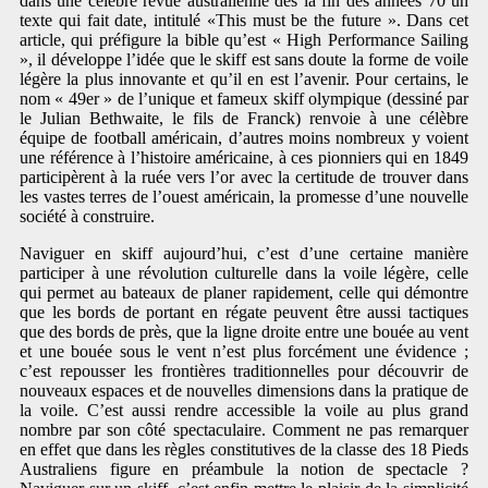
dans une célèbre revue australienne dès la fin des années 70 un
texte qui fait date, intitulé «This must be the future ». Dans cet
article, qui préfigure la bible qu’est « High Performance Sailing
», il développe l’idée que le skiff est sans doute la forme de voile
légère la plus innovante et qu’il en est l’avenir. Pour certains, le
nom « 49er » de l’unique et fameux skiff olympique (dessiné par
le Julian Bethwaite, le fils de Franck) renvoie à une célèbre
équipe de football américain, d’autres moins nombreux y voient
une référence à l’histoire américaine, à ces pionniers qui en 1849
participèrent à la ruée vers l’or avec la certitude de trouver dans
les vastes terres de l’ouest américain, la promesse d’une nouvelle
société à construire.
Naviguer en skiff aujourd’hui, c’est d’une certaine manière
participer à une révolution culturelle dans la voile légère, celle
qui permet au bateaux de planer rapidement, celle qui démontre
que les bords de portant en régate peuvent être aussi tactiques
que des bords de près, que la ligne droite entre une bouée au vent
et une bouée sous le vent n’est plus forcément une évidence ;
c’est repousser les frontières traditionnelles pour découvrir de
nouveaux espaces et de nouvelles dimensions dans la pratique de
la voile. C’est aussi rendre accessible la voile au plus grand
nombre par son côté spectaculaire. Comment ne pas remarquer
en effet que dans les règles constitutives de la classe des 18 Pieds
Australiens figure en préambule la notion de spectacle ?