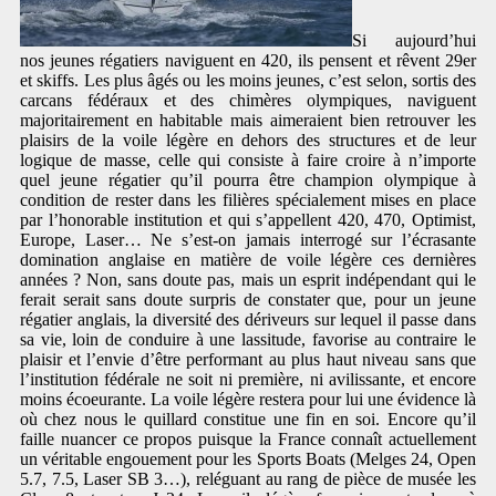
Si aujourd’hui
nos jeunes régatiers naviguent en 420, ils pensent et rêvent 29er
et skiffs. Les plus âgés ou les moins jeunes, c’est selon, sortis des
carcans fédéraux et des chimères olympiques, naviguent
majoritairement en habitable mais aimeraient bien retrouver les
plaisirs de la voile légère en dehors des structures et de leur
logique de masse, celle qui consiste à faire croire à n’importe
quel jeune régatier qu’il pourra être champion olympique à
condition de rester dans les filières spécialement mises en place
par l’honorable institution et qui s’appellent 420, 470, Optimist,
Europe, Laser… Ne s’est-on jamais interrogé sur l’écrasante
domination anglaise en matière de voile légère ces dernières
années ? Non, sans doute pas, mais un esprit indépendant qui le
ferait serait sans doute surpris de constater que, pour un jeune
régatier anglais, la diversité des dériveurs sur lequel il passe dans
sa vie, loin de conduire à une lassitude, favorise au contraire le
plaisir et l’envie d’être performant au plus haut niveau sans que
l’institution fédérale ne soit ni première, ni avilissante, et encore
moins écoeurante. La voile légère restera pour lui une évidence là
où chez nous le quillard constitue une fin en soi. Encore qu’il
faille nuancer ce propos puisque la France connaît actuellement
un véritable engouement pour les Sports Boats (Melges 24, Open
5.7, 7.5, Laser SB 3…), reléguant au rang de pièce de musée les