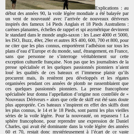
Explications : au
début des années 90, la voile légère mondiale a été balayée par
un vent de nouveauté avec l’arrivée de nouveaux dériveurs
inspirés des fameux 14 Pieds Anglais et 18 Pieds Australiens :
carènes planantes, échelles de rappel et spi asymétrique devinrent
le standard dans le monde anglo-saxon : les Laser 4000 et 5000,
les ISO, Buzz, 49er, 29er et autres RS 400, 600, 700 et 800, pour
ne citer que les plus connus, emportèrent l’adhésion sur tous les
plans d’eau d’Europe et du monde, sauf, étrangement, en France,
sans que personne ne s’interroge véritablement sur cette
exception culturelle française. Non pas que les journalistes de la
presse spécialisée et les quelques passionnés pionniers n’aient
loué les qualités de ces bateaux et l’immense plaisir qu’ils
procurent mais, ils restèrent peu développés et les régates
organisées pendant ces années de plomb ne rassemblaient que
ces quelques passionnés pionniers. La presse francophone
spécialisée leur donna l’appellation d’origine non contrôlée de «
Nouveaux Dériveurs » alors que celle de skiff eut été sans doute
plus appropriée. Ces bateaux s’inspirent en effet des skiffs dont
les plus connus, le 14 et le 18 Pieds, sont parmi les plus vieilles
séries de la voile légère. Pour la nouveauté, on repassera ! La
sphère francophone, pour reprendre une expression de Daniel
Charles, qui avait été dominante dans la voile légère des années
60 et 70, restait donc mystérieusement à l’écart de ce vaste