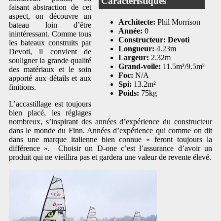
Caractéristiques
faisant abstraction de cet
aspect, on découvre un
Architecte:
Phil Morrison
bateau loin d’être
Année:
0
inintéressant. Comme tous
Constructeur: Devoti
les bateaux construits par
Longueur:
4.23m
Devoti, il convient de
Largeur:
2.32m
souligner la grande qualité
Grand-voile:
11.5m²/9.5m²
des matériaux et le soin
Foc:
N/A
apporté aux détails et aux
Spi:
13.2m²
finitions.
Poids:
75kg
L’accastillage est toujours
bien placé, les réglages
nombreux, s’inspirant des années d’expérience du constructeur
dans le monde du Finn. Années d’expérience qui comme on dit
dans une marque italienne bien connue « feront toujours la
différence ». Choisir un D-one c’est l’assurance d’avoir un
produit qui ne vieillira pas et gardera une valeur de revente élevé.