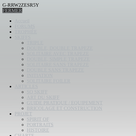
G-RRW2ZESR5Y
FERMER
Accueil
FORUMS
TROPHÉE
SKIFFS
TRIPLE
DOUBLE, DOUBLE TRAPEZE
SOLITAIRE AVEC TRAPEZE
DOUBLE, SIMPLE TRAPEZE
SOLITAIRE SANS TRAPEZE
DOUBLE SANS TRAPEZE
INITIATION
SOLITAIRE FOILER
ARTICLES
SO SKIFF
ART DU SKIFF
GUIDE PRATIQUE / EQUIPEMENT
BRICOLAGE ET CONSTRUCTION
PROJET
SPIRIT OF
PORTRAITS
HISTOIRE
CHARTE