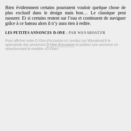
Bien évidemment certains pourraient vouloir quelque chose de
plus exclusif dans le design mais bon… Le classique peut
rassurer. Et si certains restent sur l’eau et continuent de naviguer
grâce à ce bateau alors il n’y aura rien à redire.
LES PETITES ANNONCES D-ONE -
PAR WANABOAT.FR
Pour afficher votre D-One d'occasion ici, rendez sur Wanaboat.fr le
spécialiste des annonces
D-One d'occasion
et publiez une annonce en
sélectionnant le modèle «D-One».