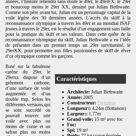
années, l’histoire retiendra sans doute le 49er, le 49erFX, le 29er
et beaucoup moins le 29er XX, dessiné par Julian Bethwaite.
Comme son père avant lui, Julian est un personnage capital de la
voile légère des 30 dernières années. L’accès du skiff à la
reconnaissance olympique à travers les 49er et au mondial ISAF
jeunes à travers le 29er, est le résultat d’un engagement sans faille
pour la pratique du skiff et ses valeurs. Dans cette quête de la
reconnaissance olympique du skiff, Julian Bethwaite a eu l’idée
de présenter dans un premier temps un 29er survitaminé, le
29erXX, pour permettre aux filles passionnées de skiff de rêver
d’or olympique comme les garçons.
Basé sur la fabuleuse
carène du 29er, le
29erxx dispose d’un
Caractéristiques
gréement carbone,
d’une surface de voile
Architecte:
Julian Bethwaite
augmentée et d’un
Année:
2005
double trap. Selon les
Constructeur:
Ovington
différentes versions qui
Longueur::
4,24m (flottaison)
se sont succédé on
Largeur::
1,77m
pouvait trouver une
Grand-voile:
15 m² avec foc
voile avec plus ou
Foc:
moins de corne et un
Spi:
19 m²
safran plus ou moins
Poids:
77 kg coque équipée