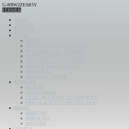
G-RRW2ZESR5Y
FERMER
Accueil
FORUMS
TROPHÉE
SKIFFS
TRIPLE
DOUBLE, DOUBLE TRAPEZE
SOLITAIRE AVEC TRAPEZE
DOUBLE, SIMPLE TRAPEZE
SOLITAIRE SANS TRAPEZE
DOUBLE SANS TRAPEZE
INITIATION
SOLITAIRE FOILER
ARTICLES
SO SKIFF
ART DU SKIFF
GUIDE PRATIQUE / EQUIPEMENT
BRICOLAGE ET CONSTRUCTION
PROJET
SPIRIT OF
PORTRAITS
HISTOIRE
CHARTE